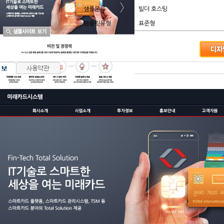
샘플분류
빌더 호스팅
템플릿유형
표준형