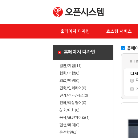
홈페이지 디자인
호스팅 서비스
홈페이
홈페이지 디자인
H
일반/기업(11)
협회/조합(0)
의료/병원(0)
건축/인테리어(0)
전기/전자/제조(0)
전화/화상영어(0)
청소/미화(0)
음식/프랜차이즈(1)
펜션/레저(0)
운전학원(3)