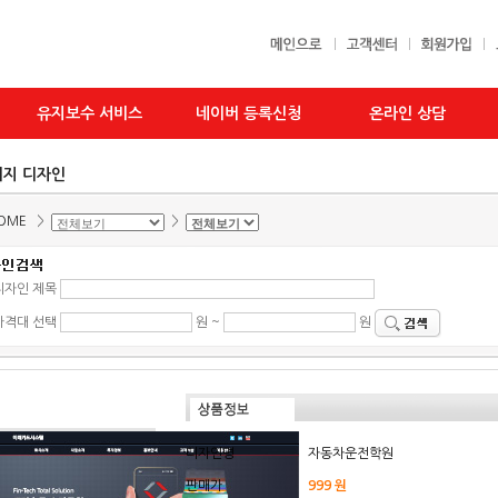
유지보수 서비스
네이버 등록신청
온라인 상담
지 디자인
OME
>
>
디자인 제목
가격대 선택
원 ~
원
디자인명
자동차운전학원
판매가
999 원