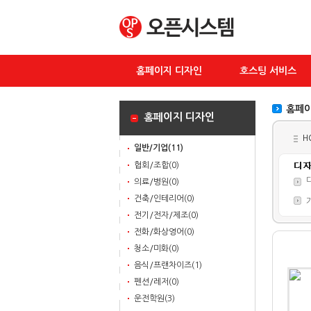
홈페이지 디자인
호스팅 서비스
홈페이
홈페이지 디자인
H
일반/기업(11)
협회/조합(0)
의료/병원(0)
건축/인테리어(0)
전기/전자/제조(0)
전화/화상영어(0)
청소/미화(0)
음식/프랜차이즈(1)
펜션/레저(0)
운전학원(3)