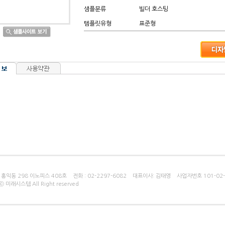
샘플분류
빌더 호스팅
템플릿유형
표준형
홍익동 298 이노피스 408호 전화 : 02-2297-6082 대표이사: 김태영 사업자번호 101-02-7
tⓒ 미래시스템 All Right reserved