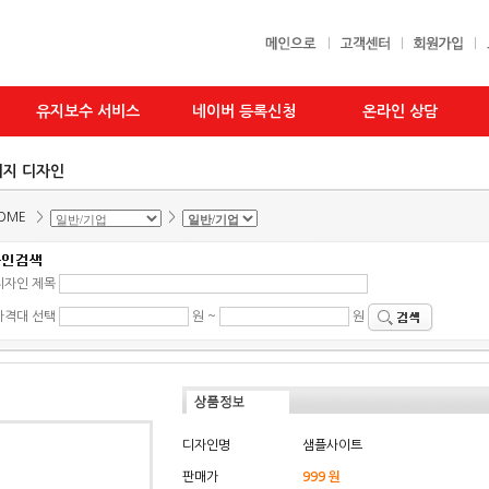
유지보수 서비스
네이버 등록신청
온라인 상담
지 디자인
OME
>
>
디자인 제목
가격대 선택
원 ~
원
디자인명
샘플사이트
판매가
999 원